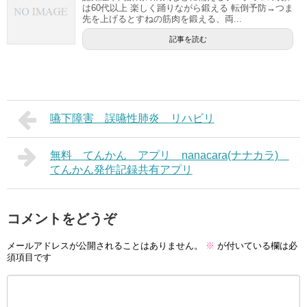
は60代以上 楽しく踊りながら鍛える 転倒予防→つま
先を上げるとすねの筋肉を鍛える、両...
記事を読む
嚥下障害 誤嚥性肺炎 リハビリ
無料 てんかん アプリ nanacara(ナナカラ)
てんかん発作記録共有アプリ
コメントをどうぞ
メールアドレスが公開されることはありません。
※
が付いている欄は必
須項目です