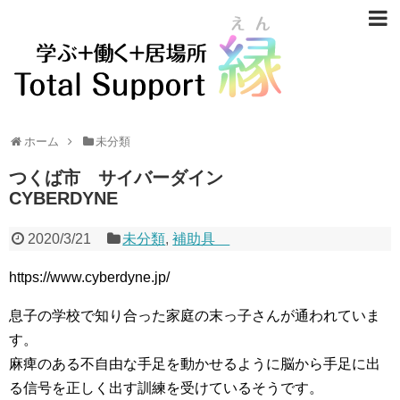
ホーム
未分類
つくば市 サイバーダイン
CYBERDYNE
2020/3/21
未分類
,
補助具
https://www.cyberdyne.jp/
息子の学校で知り合った家庭の末っ子さんが通われていま
す。
麻痺のある不自由な手足を動かせるように脳から手足に出
る信号を正しく出す訓練を受けているそうです。