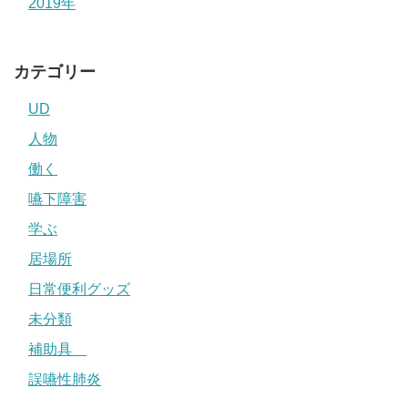
2019年
カテゴリー
UD
人物
働く
嚥下障害
学ぶ
居場所
日常便利グッズ
未分類
補助具
誤嚥性肺炎