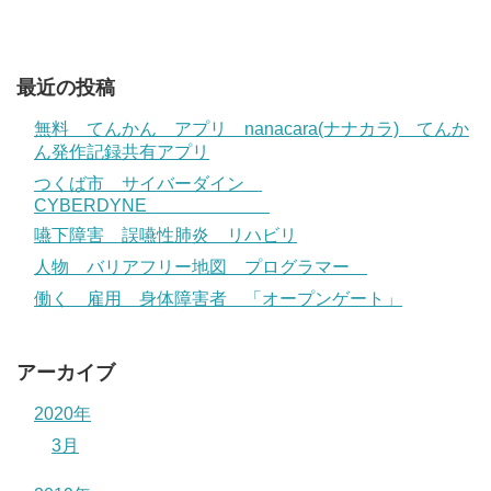
最近の投稿
無料 てんかん アプリ nanacara(ナナカラ) てんか
ん発作記録共有アプリ
つくば市 サイバーダイン
CYBERDYNE
嚥下障害 誤嚥性肺炎 リハビリ
人物 バリアフリー地図 プログラマー
働く 雇用 身体障害者 「オープンゲート」
アーカイブ
2020年
3月